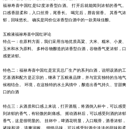
福禄寿喜中国红是52度浓香型白酒。 打开后就能闻到浓郁的香气。
口感香甜柔和，入口丝滑，尾香长。 喝完后，唇齿留香。 其香气浓
郁，回味悠长。 确实是同价位浓香型白酒中的一款美味佳酿。
五粮液福禄寿喜中国红评论
特点一：在原料方面，我们采用当地优质高粱、大米、糯米、小麦、
玉米和水为原料。 多种谷物酿造的浓香型白酒，谷物香气更浓郁，口
感更浓郁。
特色二：福禄寿喜中国红是宜宾总厂生产的系列白酒，说明该酒的工
艺基酒和配方是正宗的，继承了五粮液品牌，并与宜宾独特的当地气
候相结合。 环境，在这独特的水土风情中，酿造出香气持久、甘甜爽
口的白酒
特点三：从酒质和口感上来说，打开酒瓶，将酒倒入杯中，可以感受
到浓郁的香气，有轻微的刺痛感。 摇动酒杯后，可以感受到酒的浓郁
香气，这是很明显的。 挂杯中，啤酒花明显，入口顺滑，酒香浓郁，
诸味和谐，清爽润喉。 细细品味，可以感受到酒中淡淡的甜味和柔