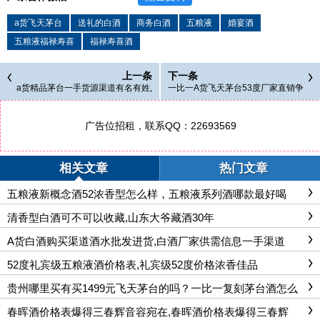
a货飞天茅台
送礼的白酒
商务白酒
五粮液
婚宴酒
五粮液福禄寿喜
福禄寿喜酒
上一条
下一条
a货精品茅台一手货源渠道有名有姓,
一比一A货飞天茅台53度厂家直销争
一比一A货茅台
风吃醋,为什么仿真茅台值钱
广告位招租，联系QQ：22693569
相关文章
热门文章
五粮液新概念酒52浓香型怎么样，五粮液系列酒哪款最好喝
清香型白酒可不可以收藏,山东大爷藏酒30年
A货白酒购买渠道酒水批发进货,白酒厂家供需信息一手渠道
52度礼宾级五粮液酒价格表,礼宾级52度价格浓香佳品
贵州哪里买有买1499元飞天茅台的吗？一比一复刻茅台酒怎么
样
春晖酒价格表爆得三春辉音容宛在,春晖酒价格表爆得三春辉