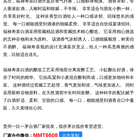
其次，福禄寿喜白酒开盖后香气扑鼻，口感醇厚饱满。 酒香浓郁，令
人垂涎欲滴，入喉时温和细腻，不辛辣。 非常适合与朋友小酌一杯，
共享美好时光。 这种浓香型白酒给人一种口感浓郁、回味悠长的感
觉。 每一口都能感受到酒液的细腻柔滑。 非常适合自饮或宴请招待。
福禄寿喜白酒采用窖藏精品酒和窖藏技术精心酿造。 它采用精心挑选
的五种谷物和水为原料。 该酒香气浓郁诱人，口感细腻顺滑，鲜美但
不易醉。 福禄寿喜瓶的设计充满喜庆意义，给人一种高贵典雅的感
觉，比较适合送礼。
福禄寿喜白酒的酿造工艺采用地窖分离发酵工艺。 小缸酿出好酒，保
存了时间的精华。 它由高粱和小麦混合酿制而成，口感更加独特和丰
富。 这种酒经过窖藏工艺处理，香气更加和谐，气味更加迷人。 同时
采用新鲜谷物原料，在天然酒窖中长时间发酵。 这种科学的配比赋予
了白酒舒适、柔和、甘甜的口感。 每一口，都能感受到酒香在口中蔓
延，久久萦绕在心间。
贵州一比一茅台酒厂家批发，低价茅台低价拿货
进货。
MMT6608
厂家合作微信：
点击复制