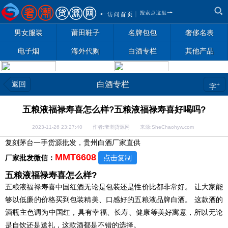
男女服装
莆田鞋子
名牌包包
奢侈名表
电子烟
海外代购
白酒专栏
其他产品
返回
白酒专栏
+
字
五粮液福禄寿喜怎么样?五粮液福禄寿喜好喝吗?
2023-11-26 23:27:40 作者:奢潮货源网 来源:SheChaohyw.com
复刻茅台一手货源批发，贵州白酒厂家直供
MMT6608
厂家批发微信：
点击复制
五粮液福禄寿喜怎么样?
五粮液福禄寿喜中国红酒无论是包装还是性价比都非常好。 让大家能
够以低廉的价格买到包装精美、口感好的五粮液品牌白酒。 这款酒的
酒瓶主色调为中国红，具有幸福、长寿、健康等美好寓意，所以无论
是自饮还是送礼，这款酒都是不错的选择。