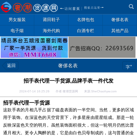
男女服装
莆田鞋子
名牌包包
奢侈名表
电子烟
海外代购
白酒专栏
其他产品
返回
奢侈名表
+
字
招手表代理一手货源,品牌手表一件代发
2024-07-14 16:25:26 作者:奢潮货源网 来源:SheChaohyw.com
招手表代理一手货源
这款手表的月相几乎占据了磁盘表面的一半空间。当然，更多的区域
用于装饰。在深蓝色的天空背景下，许多星座由星星组成。那是一轮
反映深蓝色天空的明月。虽然装饰面积很大，但这一轮明月仍然比普
通月相大。更令人陶醉的是，它是由白色贝母制成的，这与普通的金