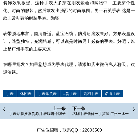
装饰效果很强。这种手表大多穿在朋友聚会和购物中，主要穿个性
化、时尚的服装，然后散发出强烈的时尚氛围。男士石英手表 这是一
款非常别致的时装手表。陶瓷
表带质地丰富，圆润舒适。蓝宝石镜，防滑耐磨效果好。方形表盘设
计，造型独特，充满酷感，可以说是时尚男士必备的手表。好吧，以
上是广州手表的主要来源
在哪里批发？如果您想成为手表代理，请添加店主微信私人聊天。欢
迎洽谈。
手表
休闲表
手表拿货表
a货手表
高档手表
名牌手表
上一条
下一条
手表贴膜推荐货源,手表膜哪个牌子
名牌手表低价一手货源,广州一比一
好
手表工厂直销
广告位招租，联系QQ：22693569