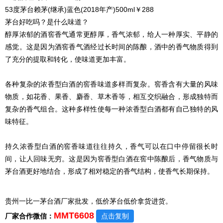
53度茅台赖茅(继承)蓝色(2018年产)500ml￥288
茅台好吃吗？是什么味道？
醇厚浓郁的酒窖香气通常更醇厚，香气浓郁，给人一种厚实、平静的
感觉。这是因为酒窖香气酒经过长时间的陈酿，酒中的香气物质得到
了充分的提取和转化，使味道更加丰富。
各种复杂的浓香型白酒的窖香味道多样而复杂。窖香含有大量的风味
物质，如花香、果香、麝香、草木香等，相互交织融合，形成独特而
复杂的香气组合。这种多样性使每一种浓香型白酒都有自己独特的风
味特征。
持久浓香型白酒的窖香味道往往持久，香气可以在口中停留很长时
间，让人回味无穷。这是因为窖香型白酒在窖中陈酿后，香气物质与
茅台酒更好地结合，形成了相对稳定的香气结构，使香气长期保持。
贵州一比一茅台酒厂家批发，低价茅台低价拿货
进货。
MMT6608
厂家合作微信：
点击复制