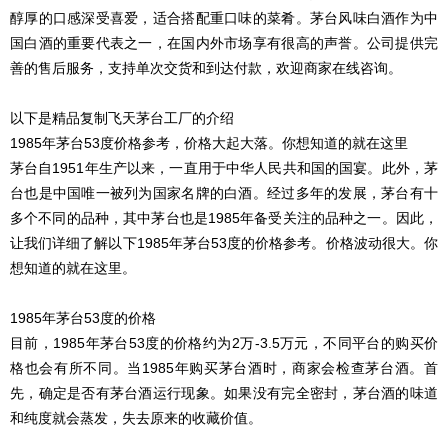
醇厚的口感深受喜爱，适合搭配重口味的菜肴。茅台风味白酒作为中
国白酒的重要代表之一，在国内外市场享有很高的声誉。公司提供完
善的售后服务，支持单次交货和到达付款，欢迎商家在线咨询。
以下是精品复制飞天茅台工厂的介绍
1985年茅台53度价格参考，价格大起大落。你想知道的就在这里
茅台自1951年生产以来，一直用于中华人民共和国的国宴。此外，茅
台也是中国唯一被列为国家名牌的白酒。经过多年的发展，茅台有十
多个不同的品种，其中茅台也是1985年备受关注的品种之一。因此，
让我们详细了解以下1985年茅台53度的价格参考。价格波动很大。你
想知道的就在这里。
1985年茅台53度的价格
目前，1985年茅台53度的价格约为2万-3.5万元，不同平台的购买价
格也会有所不同。当1985年购买茅台酒时，商家会检查茅台酒。首
先，确定是否有茅台酒运行现象。如果没有完全密封，茅台酒的味道
和纯度就会蒸发，失去原来的收藏价值。