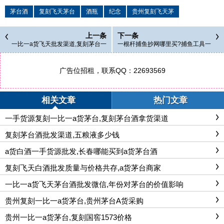
茅台酒
复刻飞天茅台
酒瓶
纪念
贵州复刻飞天茅
上一条
下一条
一比一a货飞天批发渠道,复刻茅台一
一根杆捕鱼抄网哪里买?捕鱼工具一
手货源a货
般可以用多久啊
广告位招租，联系QQ：22693569
相关文章
热门文章
一手货源复刻一比一a货茅台,复刻茅台酒拿货渠道
复刻茅台酒批发渠道,五粮液多少钱
a货白酒一手货源批发,长春哪能买到a货茅台酒
复刻飞天白酒批发质量与价格共存,a货茅台商家
一比一a货飞天茅台酒批发微信,年份对茅台的价值影响
贵州复刻一比一a货茅台,贵州茅台A货采购
贵州一比一a货茅台,复刻国窖1573价格