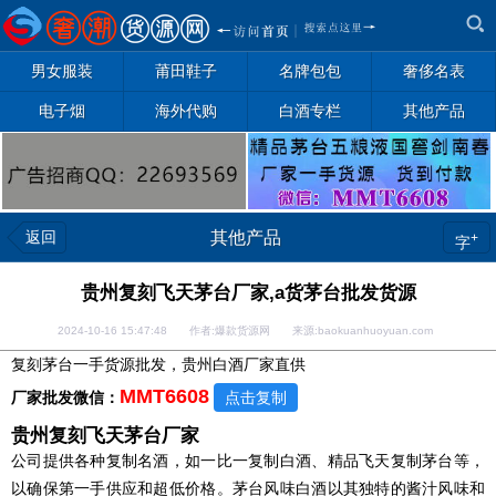
男女服装
莆田鞋子
名牌包包
奢侈名表
电子烟
海外代购
白酒专栏
其他产品
返回
其他产品
+
字
贵州复刻飞天茅台厂家,a货茅台批发货源
2024-10-16 15:47:48 作者:爆款货源网 来源:baokuanhuoyuan.com
复刻茅台一手货源批发，贵州白酒厂家直供
MMT6608
厂家批发微信：
点击复制
贵州复刻飞天茅台厂家
公司提供各种复制名酒，如一比一复制白酒、精品飞天复制茅台等，
以确保第一手供应和超低价格。茅台风味白酒以其独特的酱汁风味和