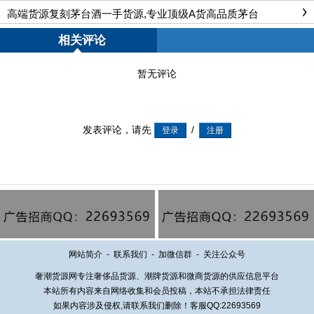
高端货源复刻茅台酒一手货源,专业顶级A货高品质茅台
相关评论
暂无评论
发表评论，请先
/
网站简介
-
联系我们
-
加微信群
-
关注公众号
奢潮货源网专注奢侈品货源、潮牌货源和微商货源的供应信息平台
本站所有内容来自网络收集和会员投稿，本站不承担法律责任
如果内容涉及侵权,请联系我们删除！客服QQ:22693569