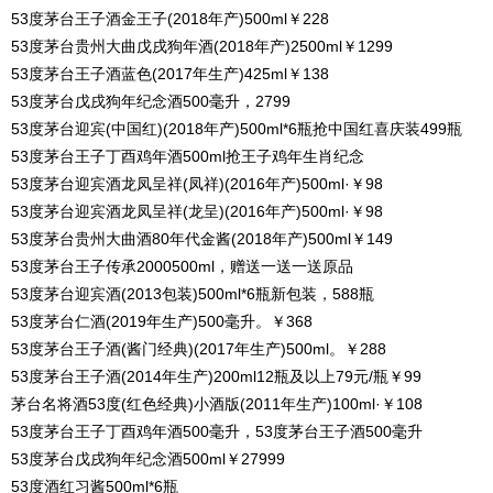
53度茅台王子酒金王子(2018年产)500ml￥228
53度茅台贵州大曲戊戌狗年酒(2018年产)2500ml￥1299
53度茅台王子酒蓝色(2017年生产)425ml￥138
53度茅台戊戌狗年纪念酒500毫升，2799
53度茅台迎宾(中国红)(2018年产)500ml*6瓶抢中国红喜庆装499瓶
53度茅台王子丁酉鸡年酒500ml抢王子鸡年生肖纪念
53度茅台迎宾酒龙凤呈祥(凤祥)(2016年产)500ml·￥98
53度茅台迎宾酒龙凤呈祥(龙呈)(2016年产)500ml·￥98
53度茅台贵州大曲酒80年代金酱(2018年产)500ml￥149
53度茅台王子传承2000500ml，赠送一送一送原品
53度茅台迎宾酒(2013包装)500ml*6瓶新包装，588瓶
53度茅台仁酒(2019年生产)500毫升。￥368
53度茅台王子酒(酱门经典)(2017年生产)500ml。￥288
53度茅台王子酒(2014年生产)200ml12瓶及以上79元/瓶￥99
茅台名将酒53度(红色经典)小酒版(2011年生产)100ml·￥108
53度茅台王子丁酉鸡年酒500毫升，53度茅台王子酒500毫升
53度茅台戊戌狗年纪念酒500ml￥27999
53度酒红习酱500ml*6瓶