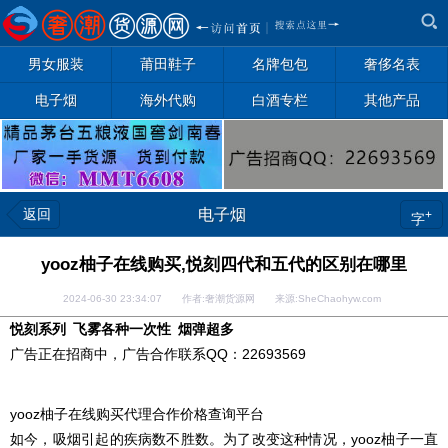
男女服装
莆田鞋子
名牌包包
奢侈名表
电子烟
海外代购
白酒专栏
其他产品
返回
电子烟
+
字
yooz柚子在线购买,悦刻四代和五代的区别在哪里
2024-06-30 23:34:07 作者:奢潮货源网 来源:SheChaohyw.com
悦刻系列 飞雾各种一次性 烟弹超多
广告正在招商中，广告合作联系QQ：22693569
yooz柚子在线购买代理合作价格查询平台
如今，吸烟引起的疾病数不胜数。为了改变这种情况，yooz柚子一直