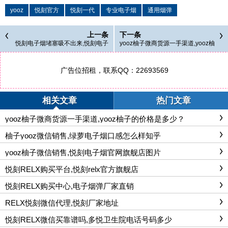
yooz
悦刻官方
悦刻一代
专业电子烟
通用烟弹
上一条
下一条
悦刻电子烟堵塞吸不出来,悦刻电子
yooz柚子微商货源一手渠道,yooz柚
烟吸不出来阻力很大
子的价格是多少？
广告位招租，联系QQ：22693569
相关文章
热门文章
yooz柚子微商货源一手渠道,yooz柚子的价格是多少？
柚子yooz微信销售,绿萝电子烟口感怎么样知乎
yooz柚子微信销售,悦刻电子烟官网旗舰店图片
悦刻RELX购买平台,悦刻relx官方旗舰店
悦刻RELX购买中心,电子烟弹厂家直销
RELX悦刻微信代理,悦刻厂家地址
悦刻RELX微信买靠谱吗,多悦卫生院电话号码多少